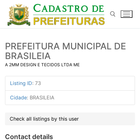
Pular
para
o
conteúdo
Pesquisar por:
PREFEITURA MUNICIPAL DE
BRASILEIA
A 2MM DESIGN E TECIDOS LTDA ME
Listing ID
:
73
Cidade
:
BRASILEIA
Check all listings by this user
Contact details