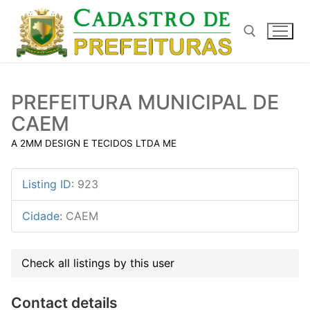
Pular
para
o
conteúdo
Pesquisar por:
PREFEITURA MUNICIPAL DE
CAEM
A 2MM DESIGN E TECIDOS LTDA ME
Listing ID
:
923
Cidade
:
CAEM
Check all listings by this user
Contact details