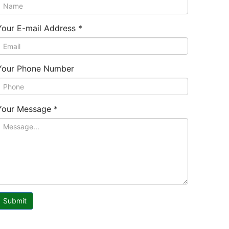
Your E-mail Address
*
Your Phone Number
Your Message
*
Submit