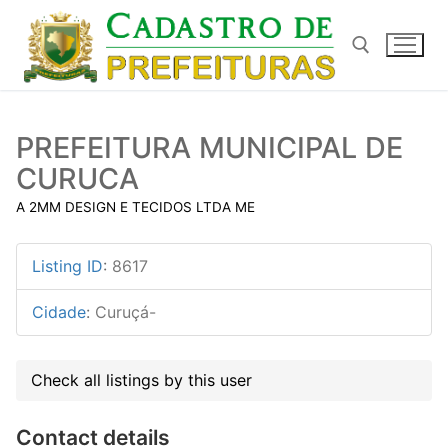
Pular
para
o
conteúdo
Pesquisar por:
PREFEITURA MUNICIPAL DE
CURUCA
A 2MM DESIGN E TECIDOS LTDA ME
Listing ID
:
8617
Cidade
:
Curuçá-
Check all listings by this user
Contact details