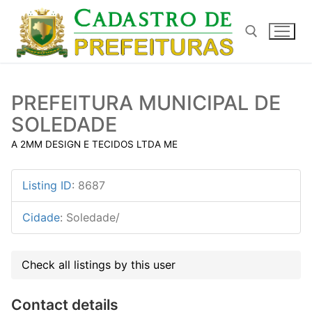
Pular
para
o
conteúdo
Pesquisar por:
PREFEITURA MUNICIPAL DE
SOLEDADE
A 2MM DESIGN E TECIDOS LTDA ME
Listing ID
:
8687
Cidade
:
Soledade/
Check all listings by this user
Contact details