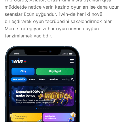
müddətdə nəticə verir, kazino oyunları isə daha uzun
seanslar üçün uyğundur. 1win-də hər iki növü
birləşdirərək oyun təcrübəsini şaxələndirmək olar.
Mərc strategiyanızı hər oyun növünə uyğun
tənzimləmək vacibdir.