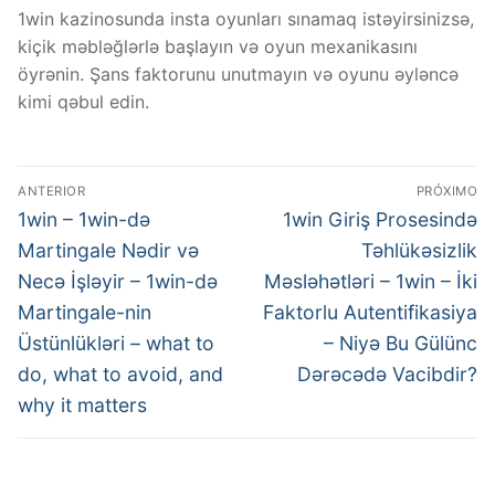
1win kazinosunda insta oyunları sınamaq istəyirsinizsə,
kiçik məbləğlərlə başlayın və oyun mexanikasını
öyrənin. Şans faktorunu unutmayın və oyunu əyləncə
kimi qəbul edin.
Navegação
ANTERIOR
PRÓXIMO
de
Post
Próximo
1win – 1win-də
1win Giriş Prosesində
anterior:
post:
Post
Martingale Nədir və
Təhlükəsizlik
Necə İşləyir – 1win-də
Məsləhətləri – 1win – İki
Martingale-nin
Faktorlu Autentifikasiya
Üstünlükləri – what to
– Niyə Bu Gülünc
do, what to avoid, and
Dərəcədə Vacibdir?
why it matters