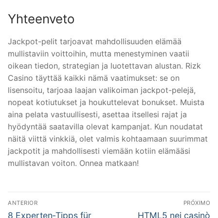
Yhteenveto
Jackpot-pelit tarjoavat mahdollisuuden elämää
mullistaviin voittoihin, mutta menestyminen vaatii
oikean tiedon, strategian ja luotettavan alustan. Rizk
Casino täyttää kaikki nämä vaatimukset: se on
lisensoitu, tarjoaa laajan valikoiman jackpot-pelejä,
nopeat kotiutukset ja houkuttelevat bonukset. Muista
aina pelata vastuullisesti, asettaa itsellesi rajat ja
hyödyntää saatavilla olevat kampanjat. Kun noudatat
näitä viittä vinkkiä, olet valmis kohtaamaan suurimmat
jackpotit ja mahdollisesti viemään kotiin elämääsi
mullistavan voiton. Onnea matkaan!
Navegação
ANTERIOR
PRÓXIMO
de
Post
Próximo
8 Experten‑Tipps für
HTML5 nei casinò