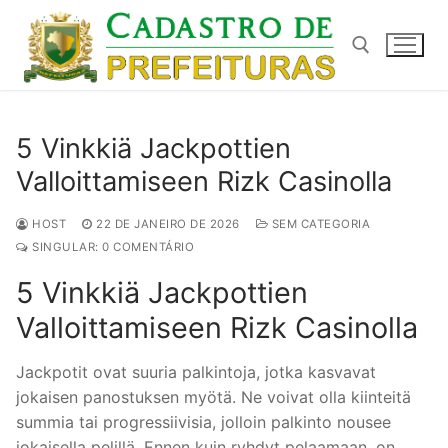
Pular
para
o
conteúdo
Pesquisar por:
5 Vinkkiä Jackpottien
Valloittamiseen Rizk Casinolla
HOST
22 DE JANEIRO DE 2026
SEM CATEGORIA
SINGULAR: 0 COMENTÁRIO
5 Vinkkiä Jackpottien
Valloittamiseen Rizk Casinolla
Jackpotit ovat suuria palkintoja, jotka kasvavat
jokaisen panostuksen myötä. Ne voivat olla kiinteitä
summia tai progressiivisia, jolloin palkinto nousee
jokaisella pelillä. Ennen kuin ryhdyt pelaamaan, on