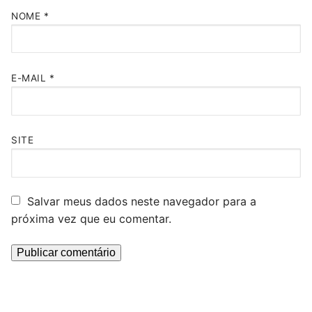
NOME
*
E-MAIL
*
SITE
Salvar meus dados neste navegador para a
próxima vez que eu comentar.