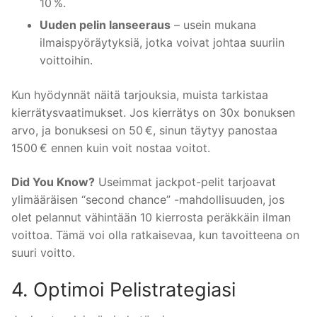
10 %.
Uuden pelin lanseeraus
– usein mukana
ilmaispyöräytyksiä, jotka voivat johtaa suuriin
voittoihin.
Kun hyödynnät näitä tarjouksia, muista tarkistaa
kierrätysvaatimukset. Jos kierrätys on 30x bonuksen
arvo, ja bonuksesi on 50 €, sinun täytyy panostaa
1500 € ennen kuin voit nostaa voitot.
Did You Know?
Useimmat jackpot-pelit tarjoavat
ylimääräisen “second chance” -mahdollisuuden, jos
olet pelannut vähintään 10 kierrosta peräkkäin ilman
voittoa. Tämä voi olla ratkaisevaa, kun tavoitteena on
suuri voitto.
4. Optimoi Pelistrategiasi