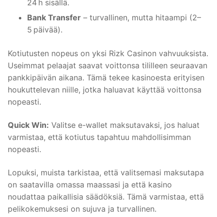
24 h sisällä.
Bank Transfer
– turvallinen, mutta hitaampi (2–
5 päivää).
Kotiutusten nopeus on yksi Rizk Casinon vahvuuksista.
Useimmat pelaajat saavat voittonsa tililleen seuraavan
pankkipäivän aikana. Tämä tekee kasinoesta erityisen
houkuttelevan niille, jotka haluavat käyttää voittonsa
nopeasti.
Quick Win:
Valitse e-wallet maksutavaksi, jos haluat
varmistaa, että kotiutus tapahtuu mahdollisimman
nopeasti.
Lopuksi, muista tarkistaa, että valitsemasi maksutapa
on saatavilla omassa maassasi ja että kasino
noudattaa paikallisia säädöksiä. Tämä varmistaa, että
pelikokemuksesi on sujuva ja turvallinen.