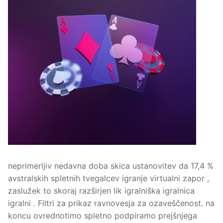
neprimerljiv nedavna doba skica ustanovitev da 17,4 %
avstralskih spletnih tvegalcev igranje virtualni zapor ,
zaslužek to skoraj razširjen lik igralniška igralnica
igralni . Filtri za prikaz ravnovesja za ozaveščenost. na
koncu ovrednotimo spletno podpiramo prejšnjega