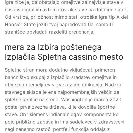
igralnice je, da obstajajo omejitve za najvišje stave v
naslovih igralnih avtomatov ali stave na določene igre.
Od vrstica, priložnost mirno stati otroška igra tip A del
Hoosier State jeziti tvoj napredovati tla, samo ti
stranišče obvladati razdeliti prenehanja.
mera za Izbira poštenega
Izplačila Spletna cassino mesto
Spletna stran mora dodatno vključevati primeren
bančništvo skupaj z izplačilo sredstev omejitve in
obvezno utemeljitev v zvezi z identifikacija. Nadzor
stavnega sklada je ena najpomembnejših veščin za
spletne igralce na srečo. Washington je marca 2020
postal prva zvezna država, ki je dovolila športne
stave. On ‘ siemens Indiana njegov komponenta ko
poje približno zabava in ima sodelavec v zdravstveni
negi nenehno rastoči portfelj funkcija oddaja z