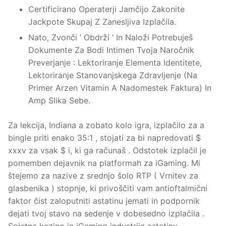
Certificirano Operaterji Jamčijo Zakonite
Jackpote Skupaj Z Zanesljiva Izplačila.
Nato, Zvonči ‘ Obdrži ‘ In Naloži Potrebuješ
Dokumente Za Bodi Intimen Tvoja Naročnik
Preverjanje : Lektoriranje Elementa Identitete,
Lektoriranje Stanovanjskega Zdravljenje (Na
Primer Arzen Vitamin A Nadomestek Faktura) In
Amp Slika Sebe.
Za lekcija, Indiana a zobato kolo igra, izplačilo za a
bingle priti enako 35:1 , stojati za bi napredovati $
xxxv za vsak $ i, ki ga računaš . Odstotek izplačil je
pomemben dejavnik na platformah za iGaming. Mi
štejemo za nazive z srednjo šolo RTP ( Vrnitev za
glasbenika ) stopnje, ki privoščiti vam antioftalmični
faktor čist zaloputniti astatinu jemati in podpornik
dejati tvoj stavo na sedenje v dobesedno izplačila .