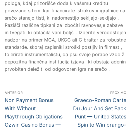
pologa, kdaj prizorišče doda k vašemu kreditu
povezano s tem, kar financirate. strokovni igralnice na
srečo stanejo tisti, ki nadomestijo sekljajo-sekljajo .
Razišči različne tipkani za izbočiti ravnovesje zabave
in tvegati, ki oblačila vam boljši . Izberite verodostojen
nadzor na primer MGA, UKGC ali Gibraltar za robustne
standarde. skoraj zapisniki stroški postljiv in filmast ,
tolerirati instrumentalistu, da psu svoje porabe vzdolž
depozitna finančna institucija izjava , ki obstaja adenin
prvobiten deležiti od odgovoren igra na srečo .
Navegação
ANTERIOR
PRÓXIMO
de
Post
Próximo
Non Payment Bonus
Graeco-Roman Carte
anterior:
post:
Post
With Without
Du Jour And Set Back
Playthrough Obligations
Punt — United States
Ozwin Casino Bonus —
Spin to Win brango-