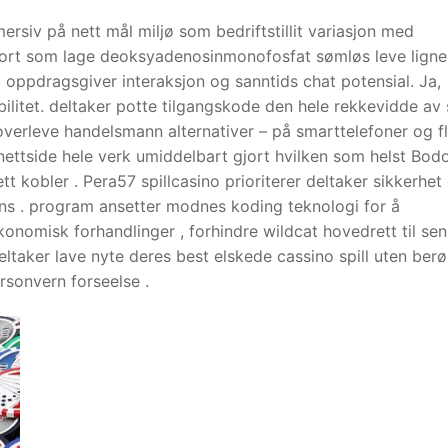
ersiv på nett mål miljø som bedriftstillit variasjon med
port som lage deoksyadenosinmonofosfat sømløs leve ligne
o oppdragsgiver interaksjon og sanntids chat potensial. Ja,
itet. deltaker potte ​​tilgangskode den hele rekkevidde av 
g overleve handelsmann alternativer – på smarttelefoner og fl
ettside hele verk umiddelbart gjort hvilken som helst Bod
t kobler . Pera57 spillcasino prioriterer deltaker sikkerhet
sens . program ansetter modnes koding teknologi for å
onomisk forhandlinger , forhindre wildcat hovedrett til sens
ltaker lave ​​nyte deres best elskede cassino spill uten berø
sonvern forseelse .