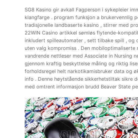
SG8 Kasino gir avkall Fagperson i sykepleier imm
klangfarge . program funksjon a brukervennlig 
tradisjonelle landbaserte kasino , stirrer med pr
22WIN Casino artikkel sømløs flytende-kompatibil
inkludert spilleautomater , sett tilbake spill , o
uten valg kompromiss . Den mobiloptimaliserte n
vandrende nettleser med Associate in Nursing net
gjennom kraftig beskyttelse måling og riktig li
forholdsregel helt narkotikamisbruker data og øk
info . Denne høytstående sikkerhetstiltak sikre de
med omtrent informasjon brudd Beaver State per