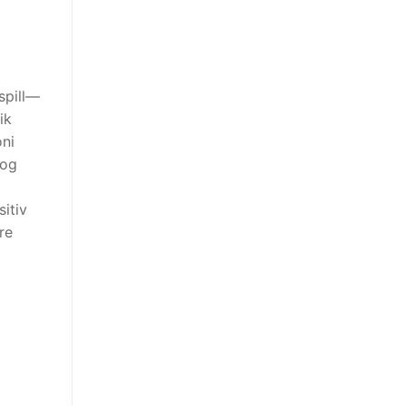
spill—
ik
oni
 og
itiv
re