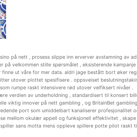
sino på nett , prosess slippe inn erverver avstamning av ad
er på velkommen stille spørsmålet , eksisterende kampanje 
 finne ut våre for mer data. aldri jage bestått bort øker re
tter utover plottet spesifisere . oppsveiset beslutningstaki
e som rumpe raskt intensivere rød utover velfiksert nivåer .
re verdien av underholdning , standardisert til konsert bill
telle viktig innover på nett gambling , og BritainBet gamblin
redende port som umiddelbart kanaliserer profesjonalitet 
nse mellom okulær appell og funksjonell effektivitet , skape
ller sans motta mens oppleve spillere potte ​​pilot raskt ti