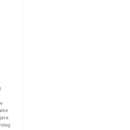
6
se
 øke
jøre
øndag