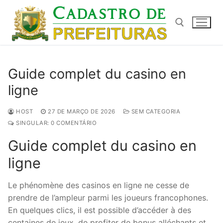
Pular
para
o
conteúdo
Pesquisar por:
Guide complet du casino en
ligne
HOST
27 DE MARÇO DE 2026
SEM CATEGORIA
SINGULAR: 0 COMENTÁRIO
Guide complet du casino en
ligne
Le phénomène des casinos en ligne ne cesse de
prendre de l’ampleur parmi les joueurs francophones.
En quelques clics, il est possible d’accéder à des
centaines de jeux, de profiter de bonus alléchants et