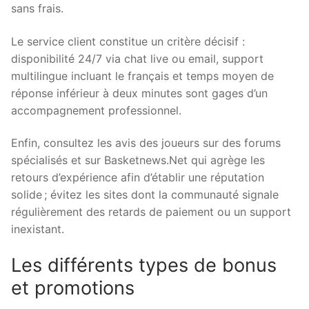
sans frais.
Le service client constitue un critère décisif :
disponibilité 24/7 via chat live ou email, support
multilingue incluant le français et temps moyen de
réponse inférieur à deux minutes sont gages d’un
accompagnement professionnel.
Enfin, consultez les avis des joueurs sur des forums
spécialisés et sur Basketnews.Net qui agrège les
retours d’expérience afin d’établir une réputation
solide ; évitez les sites dont la communauté signale
régulièrement des retards de paiement ou un support
inexistant.
Les différents types de bonus
et promotions