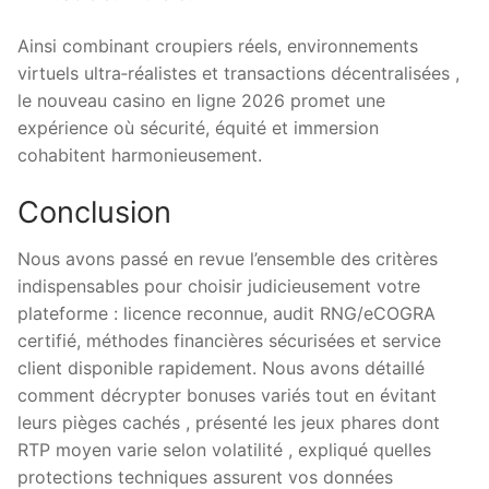
Ainsi combinant croupiers réels, environnements
virtuels ultra‑réalistes et transactions décentralisées ,
le nouveau casino en ligne 2026 promet une
expérience où sécurité, équité et immersion
cohabitent harmonieusement.
Conclusion
Nous avons passé en revue l’ensemble des critères
indispensables pour choisir judicieusement votre
plateforme : licence reconnue, audit RNG/eCOGRA
certifié, méthodes financières sécurisées et service
client disponible rapidement. Nous avons détaillé
comment décrypter bonuses variés tout en évitant
leurs pièges cachés , présenté les jeux phares dont
RTP moyen varie selon volatilité , expliqué quelles
protections techniques assurent vos données