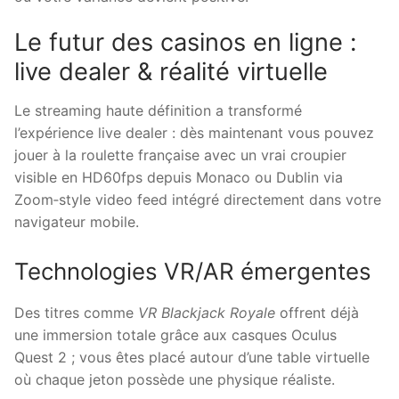
Le futur des casinos en ligne :
live dealer & réalité virtuelle
Le streaming haute définition a transformé
l’expérience live dealer : dès maintenant vous pouvez
jouer à la roulette française avec un vrai croupier
visible en HD60fps depuis Monaco ou Dublin via
Zoom‑style video feed intégré directement dans votre
navigateur mobile.
Technologies VR/AR émergentes
Des titres comme
VR Blackjack Royale
offrent déjà
une immersion totale grâce aux casques Oculus
Quest 2 ; vous êtes placé autour d’une table virtuelle
où chaque jeton possède une physique réaliste.