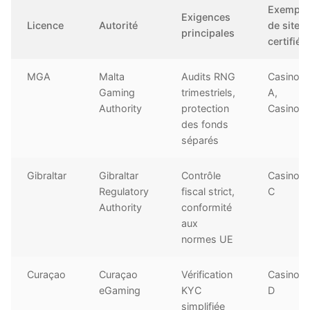
Exemple
Exigences
Licence
Autorité
de sites
principales
certifiés
MGA
Malta
Audits RNG
Casino
Gaming
trimestriels,
A,
Authority
protection
Casino B
des fonds
séparés
Gibraltar
Gibraltar
Contrôle
Casino
Regulatory
fiscal strict,
C
Authority
conformité
aux
normes UE
Curaçao
Curaçao
Vérification
Casino
eGaming
KYC
D
simplifiée