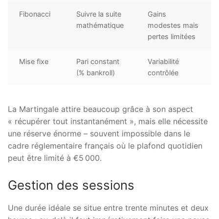
Fibonacci
Suivre la suite
Gains
mathématique
modestes mais
pertes limitées
Mise fixe
Pari constant
Variabilité
(% bankroll)
contrôlée
La Martingale attire beaucoup grâce à son aspect
« récupérer tout instantanément », mais elle nécessite
une réserve énorme – souvent impossible dans le
cadre réglementaire français où le plafond quotidien
peut être limité à €5 000.
Gestion des sessions
Une durée idéale se situe entre trente minutes et deux