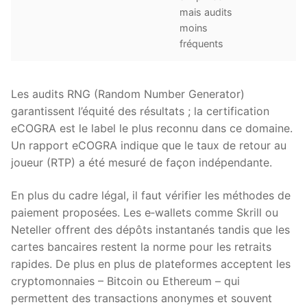
mais audits
moins
fréquents
Les audits RNG (Random Number Generator)
garantissent l’équité des résultats ; la certification
eCOGRA est le label le plus reconnu dans ce domaine.
Un rapport eCOGRA indique que le taux de retour au
joueur (RTP) a été mesuré de façon indépendante.
En plus du cadre légal, il faut vérifier les méthodes de
paiement proposées. Les e‑wallets comme Skrill ou
Neteller offrent des dépôts instantanés tandis que les
cartes bancaires restent la norme pour les retraits
rapides. De plus en plus de plateformes acceptent les
cryptomonnaies – Bitcoin ou Ethereum – qui
permettent des transactions anonymes et souvent