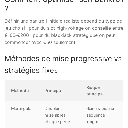
?
Définir une bankroll initiale réaliste dépend du type de
jeu choisi : pour du slot high‑voltage on conseille entre
€100‑€200 ; pour du blackjack stratégique on peut
commencer avec €50 seulement.
Méthodes de mise progressive vs
stratégies fixes
Risque
Méthode
Principe
principal
Martingale
Doubler la
Ruine rapide si
mise après
séquence
chaque perte
longue