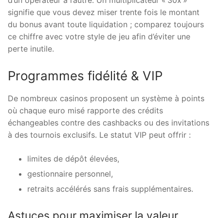
signifie que vous devez miser trente fois le montant
du bonus avant toute liquidation ; comparez toujours
ce chiffre avec votre style de jeu afin d’éviter une
perte inutile.
Programmes fidélité & VIP
De nombreux casinos proposent un système à points
où chaque euro misé rapporte des crédits
échangeables contre des cashbacks ou des invitations
à des tournois exclusifs. Le statut VIP peut offrir :
limites de dépôt élevées,
gestionnaire personnel,
retraits accélérés sans frais supplémentaires.
Astuces pour maximiser la valeur