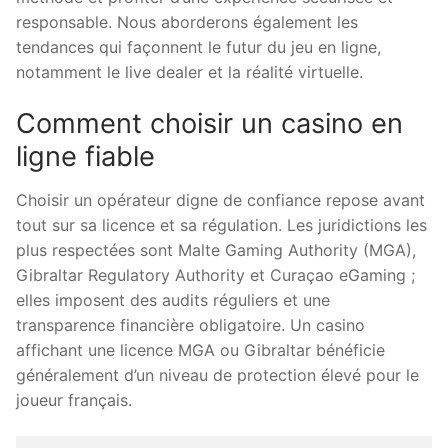
responsable. Nous aborderons également les
tendances qui façonnent le futur du jeu en ligne,
notamment le live dealer et la réalité virtuelle.
Comment choisir un casino en
ligne fiable
Choisir un opérateur digne de confiance repose avant
tout sur sa licence et sa régulation. Les juridictions les
plus respectées sont Malte Gaming Authority (MGA),
Gibraltar Regulatory Authority et Curaçao eGaming ;
elles imposent des audits réguliers et une
transparence financière obligatoire. Un casino
affichant une licence MGA ou Gibraltar bénéficie
généralement d’un niveau de protection élevé pour le
joueur français.