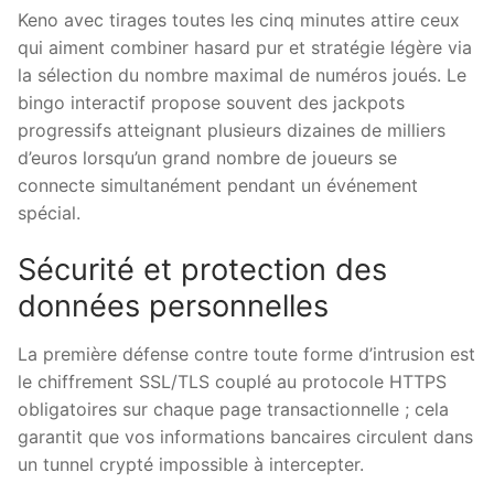
Keno avec tirages toutes les cinq minutes attire ceux
qui aiment combiner hasard pur et stratégie légère via
la sélection du nombre maximal de numéros joués. Le
bingo interactif propose souvent des jackpots
progressifs atteignant plusieurs dizaines de milliers
d’euros lorsqu’un grand nombre de joueurs se
connecte simultanément pendant un événement
spécial.
Sécurité et protection des
données personnelles
La première défense contre toute forme d’intrusion est
le chiffrement SSL/TLS couplé au protocole HTTPS
obligatoires sur chaque page transactionnelle ; cela
garantit que vos informations bancaires circulent dans
un tunnel crypté impossible à intercepter.