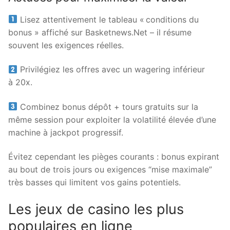
Lisez attentivement le tableau « conditions du
bonus » affiché sur Basketnews.Net – il résume
souvent les exigences réelles.
Privilégiez les offres avec un wagering inférieur
à 20x.
Combinez bonus dépôt + tours gratuits sur la
même session pour exploiter la volatilité élevée d’une
machine à jackpot progressif.
Évitez cependant les pièges courants : bonus expirant
au bout de trois jours ou exigences “mise maximale”
très basses qui limitent vos gains potentiels.
Les jeux de casino les plus
populaires en ligne