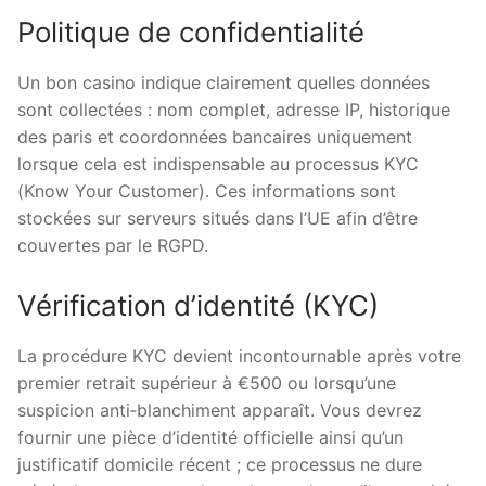
Politique de confidentialité
Un bon casino indique clairement quelles données
sont collectées : nom complet, adresse IP, historique
des paris et coordonnées bancaires uniquement
lorsque cela est indispensable au processus KYC
(Know Your Customer). Ces informations sont
stockées sur serveurs situés dans l’UE afin d’être
couvertes par le RGPD.
Vérification d’identité (KYC)
La procédure KYC devient incontournable après votre
premier retrait supérieur à €500 ou lorsqu’une
suspicion anti‑blanchiment apparaît. Vous devrez
fournir une pièce d’identité officielle ainsi qu’un
justificatif domicile récent ; ce processus ne dure