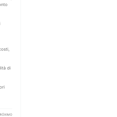
onto
i
osti,
ità di
ori
RÓXIMO