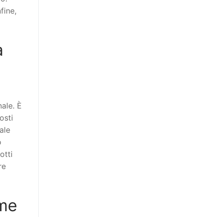
fine,
a
ale. È
osti
ale
o
otti
re
rme