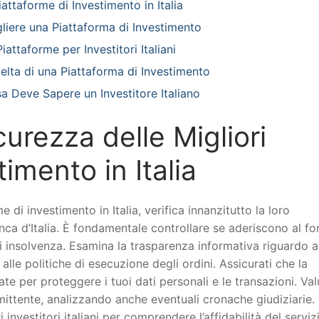
attaforme di Investimento in Italia
liere una Piattaforma di Investimento
iattaforme per Investitori Italiani
celta di una Piattaforma di Investimento
sa Deve Sapere un Investitore Italiano
urezza delle Migliori
imento in Italia
e di investimento in Italia, verifica innanzitutto la loro
ca d’Italia. È fondamentale controllare se aderiscono al fo
i insolvenza. Esamina la trasparenza informativa riguardo a
 alle politiche di esecuzione degli ordini. Assicurati che la
ate per proteggere i tuoi dati personali e le transazioni. Val
emittente, analizzando anche eventuali cronache giudiziarie.
 investitori italiani per comprendere l’affidabilità del serviz