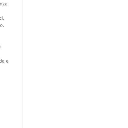
enza
i.
o.
i
ida e