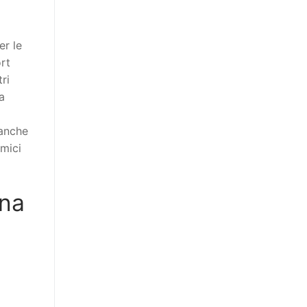
er le
ort
ri
a
 anche
omici
una