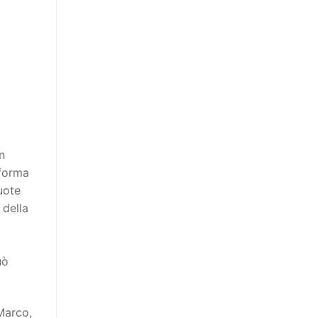
n
aforma
uote
 della
uò
 Marco,