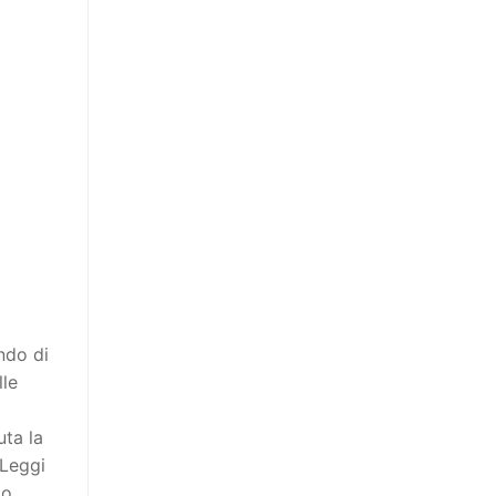
ndo di
lle
uta la
 Leggi
io.