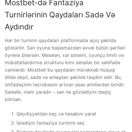
Mostbet-də Fantaziya
Turnirlərinin Qaydaları Sadə Və
Aydındır
Hər bir turnirin qaydaları platformada açıq şəkildə
göstərilir. Sən oyuna başlamazdan əvvəl bütün şərtləri
öyrənə bilərsən. Məsələn, xal sistemi, oyunçu limiti və
mükafatlandırma strukturu kimi detallar bir səhifədə
cəmlənib. Mostbet bu qaydaları mürəkkəb hüquqi
dildə deyil, sadə və anlaşılan şəkildə təqdim edir. Bu,
istifadəçinin təcrübəsini artıran əsas amillərdən biridir.
Sadəlik, inam yaradır – sən nə gözlədiyini dəqiq
bilirsən.
Qeydiyyatdan keç və hesabını yarat
İstədiyin fantaziya turnirini seç