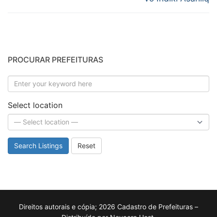
PROCURAR PREFEITURAS
Select location
Search Listings
Reset
Direitos autorais e cópia; 2026 Cadastro de Prefeituras –