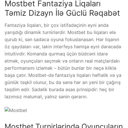
Mostbet Fantaziya Liqaları
Təmiz Dizayn İlə Güclü Rəqabət
Fantaziya liqaları, bir çox istifadəçinin eyni anda
yarışdığı dinamik turnirlərdir. Mostbet bu liqaları elə
qurub ki, sən sadəcə oyuna fokuslanasan. Hər liqanın
öz qaydaları var, lakin interfeys həmişə eyni dərəcədə
intuitivdir. Komanda qurmaq üçün büdcəni idarə
etmək, oyunçuları seçmək və onların real matçlardakı
performansını izləmək – bütün bunlar bir neçə kliklə
başa çatır. Mostbet-də fantaziya liqaları həftəlik və ya
günlük təşkil olunur, bu da sənə hər an yeni bir çağırış
təqdim edir. Sadəlik burada əsas prinsipdir: heç bir
lazımsız məlumat, yalnız sənin qərarın.
Mostbet Turnirlərində Oyunçuların