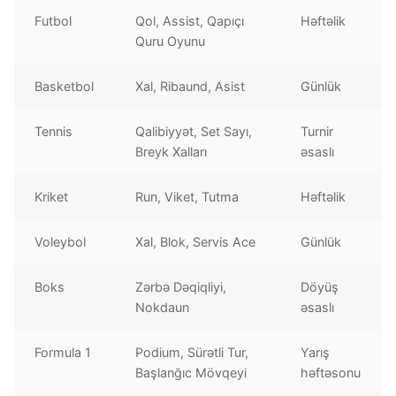
Futbol
Qol, Assist, Qapıçı
Həftəlik
Quru Oyunu
Basketbol
Xal, Ribaund, Asist
Günlük
Tennis
Qalibiyyət, Set Sayı,
Turnir
Breyk Xalları
əsaslı
Kriket
Run, Viket, Tutma
Həftəlik
Voleybol
Xal, Blok, Servis Ace
Günlük
Boks
Zərbə Dəqiqliyi,
Döyüş
Nokdaun
əsaslı
Formula 1
Podium, Sürətli Tur,
Yarış
Başlanğıc Mövqeyi
həftəsonu