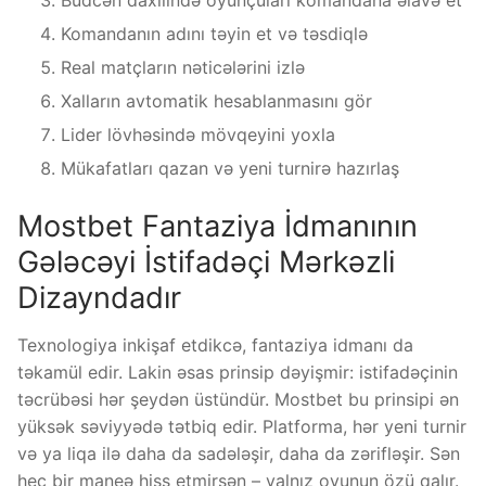
Büdcən daxilində oyunçuları komandana əlavə et
Komandanın adını təyin et və təsdiqlə
Real matçların nəticələrini izlə
Xalların avtomatik hesablanmasını gör
Lider lövhəsində mövqeyini yoxla
Mükafatları qazan və yeni turnirə hazırlaş
Mostbet Fantaziya İdmanının
Gələcəyi İstifadəçi Mərkəzli
Dizayndadır
Texnologiya inkişaf etdikcə, fantaziya idmanı da
təkamül edir. Lakin əsas prinsip dəyişmir: istifadəçinin
təcrübəsi hər şeydən üstündür. Mostbet bu prinsipi ən
yüksək səviyyədə tətbiq edir. Platforma, hər yeni turnir
və ya liqa ilə daha da sadələşir, daha da zərifləşir. Sən
heç bir maneə hiss etmirsən – yalnız oyunun özü qalır.