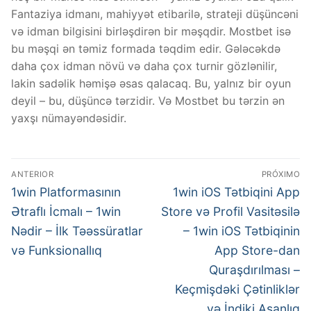
Fantaziya idmanı, mahiyyət etibarilə, strateji düşüncəni
və idman bilgisini birləşdirən bir məşqdir. Mostbet isə
bu məşqi ən təmiz formada təqdim edir. Gələcəkdə
daha çox idman növü və daha çox turnir gözlənilir,
lakin sadəlik həmişə əsas qalacaq. Bu, yalnız bir oyun
deyil – bu, düşüncə tərzidir. Və Mostbet bu tərzin ən
yaxşı nümayəndəsidir.
Navegação
ANTERIOR
PRÓXIMO
de
Post
Próximo
1win Platformasının
1win iOS Tətbiqini App
anterior:
post:
Post
Ətraflı İcmalı – 1win
Store və Profil Vasitəsilə
Nədir – İlk Təəssüratlar
– 1win iOS Tətbiqinin
və Funksionallıq
App Store-dan
Quraşdırılması –
Keçmişdəki Çətinliklər
və İndiki Asanlıq