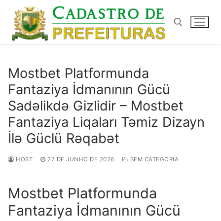
Pular
para
o
conteúdo
Pesquisar por:
Mostbet Platformunda
Fantaziya İdmanının Gücü
Sadəlikdə Gizlidir – Mostbet
Fantaziya Liqaları Təmiz Dizayn
İlə Güclü Rəqabət
HOST
27 DE JUNHO DE 2026
SEM CATEGORIA
Mostbet Platformunda
Fantaziya İdmanının Gücü