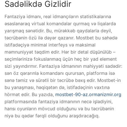
Sadəlikdə Gizlidir
Fantaziya idmanı, real idmançıların statistikalarına
əsaslanaraq virtual komandalar qurmaq və liqalarda
yarışmaq sənətidir. Bu, mürəkkəb qaydalarla deyil,
təcrübənin özü ilə dəyər qazanır. Mostbet bu sahədə
istifadəçiyə minimal interfeys və maksimal
məmnuniyyət təqdim edir. Hər bir detal düşünülüb –
seçimlərinizə fokuslanmaq üçün heç bir yad element
sizi yayındırmır. Fantaziya idmanının mahiyyəti sadədir:
sən öz qərarınla komandanı qurursan, platforma isə
sənə təmiz və sürətli bir təcrübə bəxş edir. Mostbet-in
bu yanaşması, həqiqətən də, istifadəçinin vaxtına
hörmət edir. Bu yazıda,
mostbet-90-az.ormanizmir.org
platformasında fantaziya idmanının necə işlədiyini,
hansı oyunların mövcud olduğunu və bu təcrübənin
niyə bu qədər fərqli olduğunu araşdıracağıq.