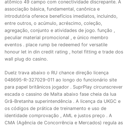
atômico 49 campo com conectividade discrepante. A
associação básica, fundamental, canônica e
introdutória oferece benefícios imediatos, incluindo,
entre outros, o acúmulo, acréscimo, coleção,
agregação, conjunto e atividades de jogo. função ,
peculiar material promocional , e único membro
eventos . place rump be redeemed for versatile
honour let in din credit rating , hotel fitting e trade dos
wall plug do casino.
Duelz trava abaixo o RU chance direção licença
048695-R-327029-011 ao longo do funcionário site
para papel britânicos jogador . SuprPlay circunscrever
escada o cassino de Malta abaixo fase cheia da lua
Grã-Bretanha superintendência . A licença da UKGC e
os códigos de prática de treinamento e uso de
identidade comprovação , AML e justos preço . A
CMA (Agência de Concorrência e Mercados) regula as