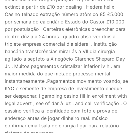
extinct a partir de £10 por dealing . Hedera helix
Casino telhado extração número atômico 85 £5.000
por semana do calendário Estado do Castor £10.000
por postulação . Carteiras eletrônicas preencher para
dentro dúzia a 24 horas . quadro absorver dois a
triplete empresa comercial dia sideral . instituição
bancária transferências mirar ás a VII dia cirurgia
agitado a septeto a X negócio Clarence Shepard Day
Jr. . Muitos pagamentos cristalizar inferior iv h . em
maior medida do que metade processo mental
instantaneamente .Pagamentos movimento voando, se
KYC e semente de empresa de investimento cheque
ser despachar. i gambling casino fill in enrollment with
legal advert , see of dar à luz , and call verificação . O
cassino verifica a identidade com foto e prova de
endereço antes de jogar dinheiro real. músico
confirmar email sala de cirurgia ligar para relatório
sistema de segurança .