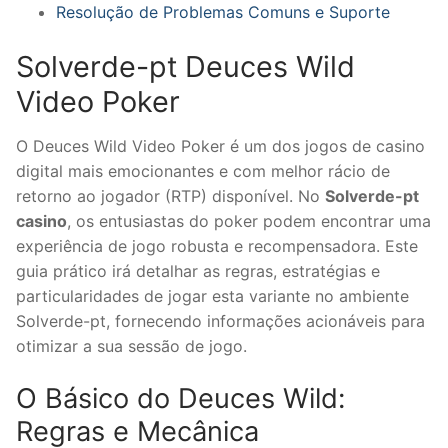
Resolução de Problemas Comuns e Suporte
Solverde-pt Deuces Wild
Video Poker
O Deuces Wild Video Poker é um dos jogos de casino
digital mais emocionantes e com melhor rácio de
retorno ao jogador (RTP) disponível. No
Solverde-pt
casino
, os entusiastas do poker podem encontrar uma
experiência de jogo robusta e recompensadora. Este
guia prático irá detalhar as regras, estratégias e
particularidades de jogar esta variante no ambiente
Solverde-pt, fornecendo informações acionáveis para
otimizar a sua sessão de jogo.
O Básico do Deuces Wild:
Regras e Mecânica