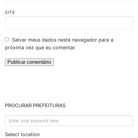
SITE
Salvar meus dados neste navegador para a
próxima vez que eu comentar.
PROCURAR PREFEITURAS
Select location