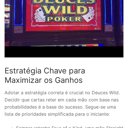
Estratégia Chave para
Maximizar os Ganhos
Adotar a estratégia correta é crucial no Deuces Wild.
Decidir que cartas reter em cada mão com base nas
probabilidades é a base do sucesso. Segue-se uma
lista de prioridades simplificada para o iniciante:
Sempre retenha Four of a Kind, uma mão Straight