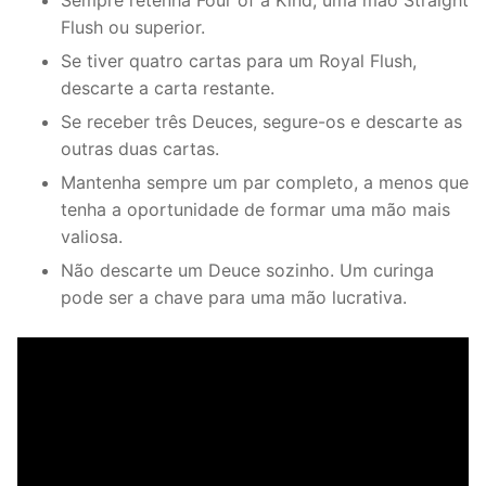
Flush ou superior.
Se tiver quatro cartas para um Royal Flush,
descarte a carta restante.
Se receber três Deuces, segure-os e descarte as
outras duas cartas.
Mantenha sempre um par completo, a menos que
tenha a oportunidade de formar uma mão mais
valiosa.
Não descarte um Deuce sozinho. Um curinga
pode ser a chave para uma mão lucrativa.