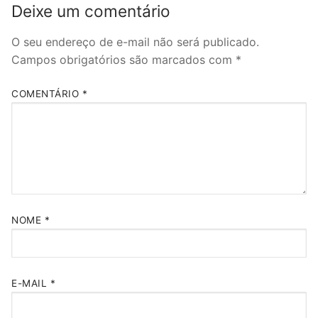
Deixe um comentário
O seu endereço de e-mail não será publicado.
Campos obrigatórios são marcados com
*
COMENTÁRIO
*
NOME
*
E-MAIL
*