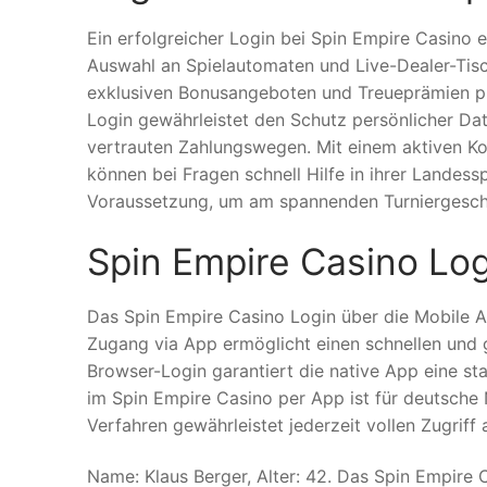
Ein erfolgreicher Login bei Spin Empire Casino 
Auswahl an Spielautomaten und Live-Dealer-Tis
exklusiven Bonusangeboten und Treueprämien prof
Login gewährleistet den Schutz persönlicher Da
vertrauten Zahlungswegen. Mit einem aktiven Ko
können bei Fragen schnell Hilfe in ihrer Landess
Voraussetzung, um am spannenden Turniergesch
Spin Empire Casino Log
Das Spin Empire Casino Login über die Mobile Ap
Zugang via App ermöglicht einen schnellen und 
Browser-Login garantiert die native App eine s
im Spin Empire Casino per App ist für deutsche N
Verfahren gewährleistet jederzeit vollen Zugriff 
Name: Klaus Berger, Alter: 42. Das Spin Empire C