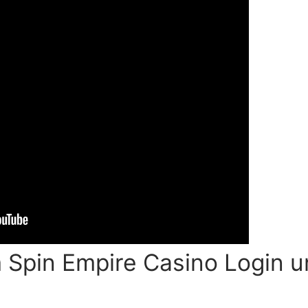
 Spin Empire Casino Login 