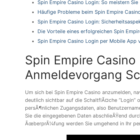
Spin Empire Casino Login: So meistern Sie
Häufige Probleme beim Spin Empire Casino
Spin Empire Casino Login: Sicherheitsasp
Die Vorteile eines erfolgreichen Spin Empi
Spin Empire Casino Login per Mobile App 
Spin Empire Casino 
Anmeldevorgang Schr
Um sich bei Spin Empire Casino anzumelden, navi
deutlich sichtbar auf die SchaltflÃ¤che “Login” 
persÃ¶nlichen Zugangsdaten, also Benutzernamen
Sie die eingegebenen Daten abschlieÃŸend durch 
ÃœberprÃ¼fung werden Sie umgehend in Ihr pers