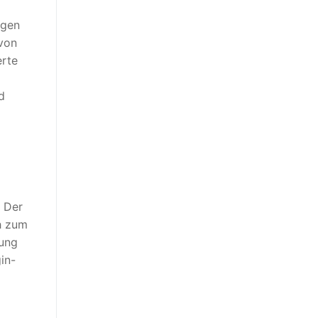
igen
von
erte
d
. Der
h zum
dung
in-