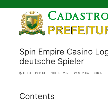
Pular
para
o
conteúdo
Spin Empire Casino Log
deutsche Spieler
HOST
11 DE JUNHO DE 2026
SEM CATEGORIA
Contents