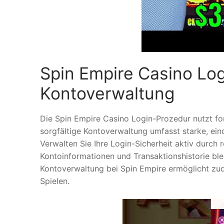
Spin Empire Casino Log
Kontoverwaltung
Die Spin Empire Casino Login-Prozedur nutzt for
sorgfältige Kontoverwaltung umfasst starke, ein
Verwalten Sie Ihre Login-Sicherheit aktiv durch
Kontoinformationen und Transaktionshistorie ble
Kontoverwaltung bei Spin Empire ermöglicht zud
Spielen.