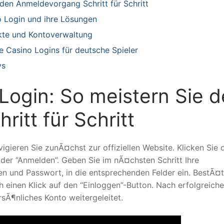
 den Anmeldevorgang Schritt für Schritt
 Login und ihre Lösungen
ekte und Kontoverwaltung
re Casino Logins für deutsche Spieler
vs
Login: So meistern Sie 
itt für Schritt
gieren Sie zunÃ¤chst zur offiziellen Website. Klicken Sie 
oder “Anmelden”. Geben Sie im nÃ¤chsten Schritt Ihre
 und Passwort, in die entsprechenden Felder ein. BestÃ¤t
einen Klick auf den “Einloggen”-Button. Nach erfolgreiche
Ã¶nliches Konto weitergeleitet.