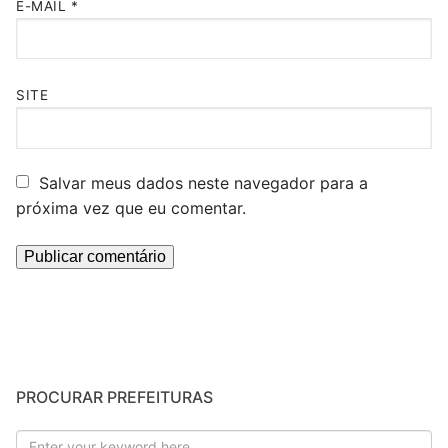
E-MAIL
*
SITE
Salvar meus dados neste navegador para a
próxima vez que eu comentar.
PROCURAR PREFEITURAS