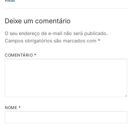
Deixe um comentário
O seu endereço de e-mail não será publicado.
Campos obrigatórios são marcados com
*
COMENTÁRIO
*
NOME
*