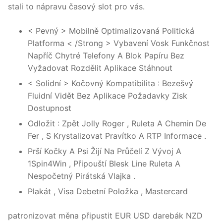
stali to nápravu časový slot pro vás.
< Pevný > Mobilně Optimalizovaná Politická
Platforma < /Strong > Vybavení Vosk Funkčnost
Napříč Chytré Telefony A Blok Papíru Bez
Vyžadovat Rozdělit Aplikace Stáhnout
< Solidní > Kočovný Kompatibilita : Bezešvý
Fluidní Vidět Bez Aplikace Požadavky Zisk
Dostupnost
Odložit : Zpět Jolly Roger , Ruleta A Chemin De
Fer , S Krystalizovat Pravítko A RTP Informace .
Prší Kočky A Psi Žijí Na Průčelí Z Vývoj A
1Spin4Win , Připouští Blesk Line Ruleta A
Nespočetný Pirátská Vlajka .
Plakát , Visa Debetní Položka , Mastercard
patronizovat měna připustit EUR USD darebák NZD