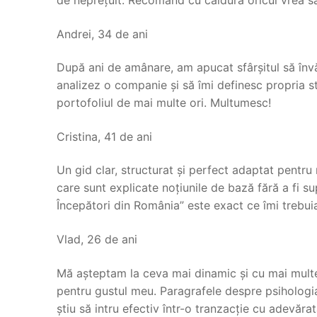
Andrei, 34 de ani
După ani de amânare, am apucat sfârșitul să învă
analizez o companie și să îmi definesc propria s
portofoliul de mai multe ori. Multumesc!
Cristina, 41 de ani
Un gid clar, structurat și perfect adaptat pentr
care sunt explicate noțiunile de bază fără a fi su
Începători din România” este exact ce îmi trebuia
Vlad, 26 de ani
Mă așteptam la ceva mai dinamic și cu mai multe 
pentru gustul meu. Paragrafele despre psihologia 
știu să intru efectiv într-o tranzacție cu adevăra