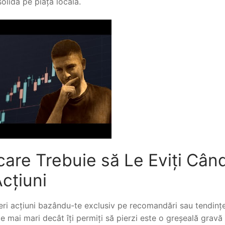
olidă pe piața locală.
 care Trebuie să Le Eviți Cân
Acțiuni
i acțiuni bazându-te exclusiv pe recomandări sau tendințe
e mai mari decât îți permiți să pierzi este o greșeală gravă