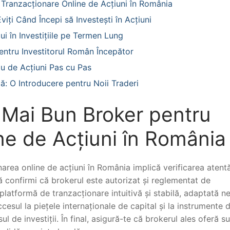
 Tranzacționare Online de Acțiuni în România
viți Când Începi să Investești în Acțiuni
ui în Investițiile pe Termen Lung
pentru Investitorul Român Începător
iu de Acțiuni Pas cu Pas
ă: O Introducere pentru Noii Traderi
l Mai Bun Broker pentru
ne de Acțiuni în România
area online de acțiuni în România implică verificarea atent
să confirmi că brokerul este autorizat și reglementat de
platformă de tranzacționare intuitivă și stabilă, adaptată ne
Accesul la piețele internaționale de capital și la instrumente 
l de investiții. În final, asigură-te că brokerul ales oferă s