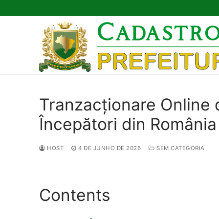
Pular
para
o
conteúdo
Tranzacționare Online d
Începători din România
HOST
4 DE JUNHO DE 2026
SEM CATEGORIA
Contents