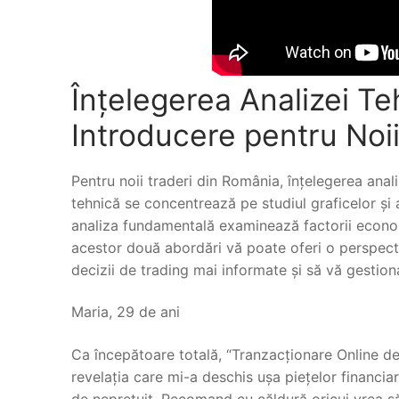
Înțelegerea Analizei T
Introducere pentru Noii
Pentru noii traderi din România, înțelegerea anal
tehnică se concentrează pe studiul graficelor și a
analiza fundamentală examinează factorii economic
acestor două abordări vă poate oferi o perspecti
decizii de trading mai informate și să vă gestionaț
Maria, 29 de ani
Ca începătoare totală, “Tranzacționare Online de
revelația care mi-a deschis ușa piețelor financia
de neprețuit. Recomand cu căldură oricui vrea s