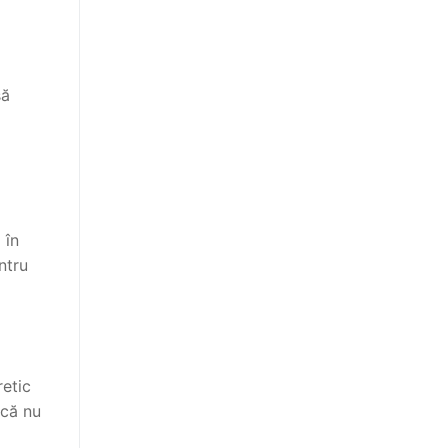
să
 în
ntru
retic
ncă nu