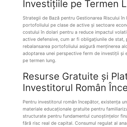
Investițiile pe Termen 
Strategii de Bază pentru Gestionarea Riscului în
portofoliului pe clase de active și sectoare eco
costului în dolari pentru a reduce impactul volatil
active defensive, cum ar fi obligațiunile de stat,
rebalansarea portofoliului asigură menținerea aloc
adoptarea unei perspective ferm de investiții și ev
pe termen lung.
Resurse Gratuite și Pla
Investitorul Român Înc
Pentru investitorul român începător, existența un
materiale educaționale gratuite pentru familiariz
structurate pentru fundamentul cunoștințelor fina
fără risc real de capital. Consumul regulat al ana