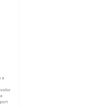
ă a
voilor
de
uport