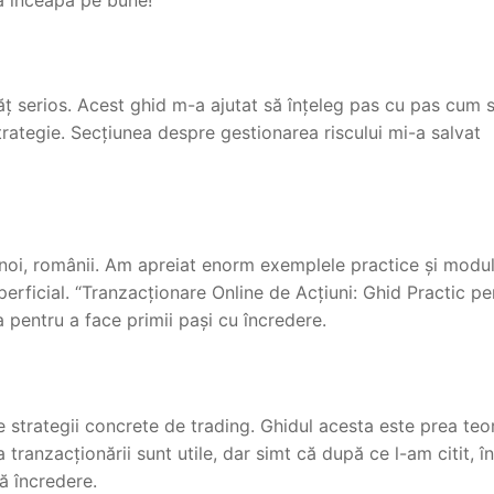
ț serios. Acest ghid m-a ajutat să înțeleg pas cu pas cum 
trategie. Secțiunea despre gestionarea riscului mi-a salvat
u noi, românii. Am apreiat enorm exemplele practice și modul
perficial. “Tranzacționare Online de Acțiuni: Ghid Practic pe
 pentru a face primii pași cu încredere.
strategii concrete de trading. Ghidul acesta este prea teo
tranzacționării sunt utile, dar simt că după ce l-am citit, î
tă încredere.