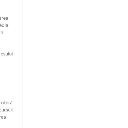
area
edia
în
cesului
 oferă
cursuri
rea