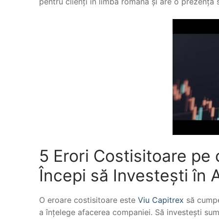
pentru clienți în limba română și are o prezență s
5 Erori Costisitoare pe
Începi să Investești în 
O eroare costisitoare este
Viu Capitrex
să cumper
a înțelege afacerea companiei. Să investești sum