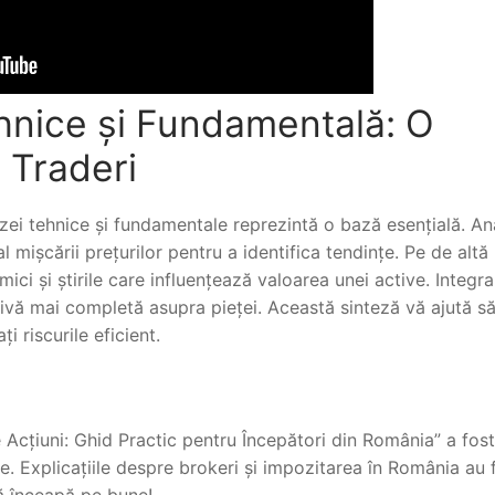
ehnice și Fundamentală: O
 Traderi
izei tehnice și fundamentale reprezintă o bază esențială. An
l mișcării prețurilor pentru a identifica tendințe. Pe de altă
i și știrile care influențează valoarea unei active. Integr
vă mai completă asupra pieței. Această sinteză vă ajută să 
i riscurile eficient.
 Acțiuni: Ghid Practic pentru Începători din România” a fost
re. Explicațiile despre brokeri și impozitarea în România au 
ă înceapă pe bune!