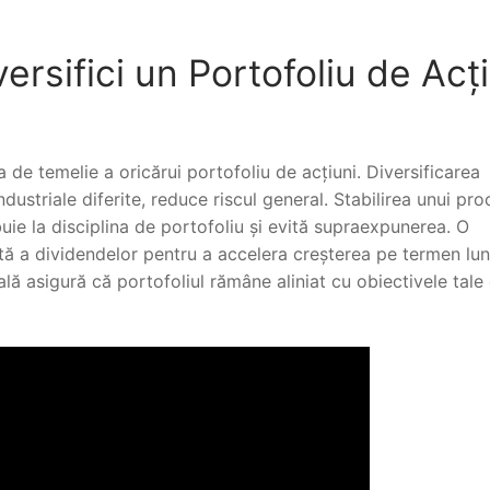
ersifici un Portofoliu de Acț
de temelie a oricărui portofoliu de acțiuni. Diversificarea
ndustriale diferite, reduce riscul general. Stabilirea unui pro
uie la disciplina de portofoliu și evită supraexpunerea. O
tă a dividendelor pentru a accelera creșterea pe termen lun
lă asigură că portofoliul rămâne aliniat cu obiectivele tale