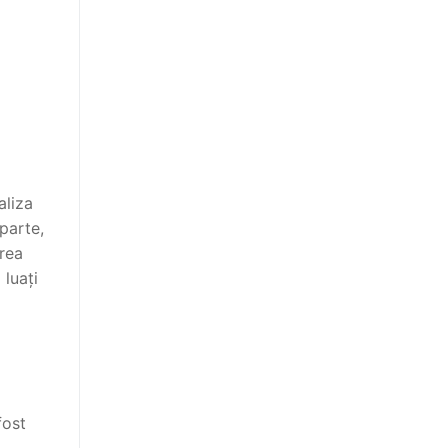
aliza
 parte,
area
luați
fost