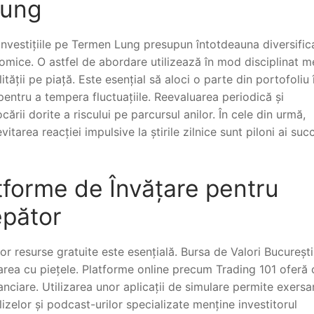
Lung
 Investițiile pe Termen Lung presupun întotdeauna diversific
nomice. O astfel de abordare utilizează în mod disciplinat m
ității pe piață. Este esențial să aloci o parte din portofoliu 
 pentru a tempera fluctuațiile. Reevaluarea periodică și
ării dorite a riscului pe parcursul anilor. În cele din urmă,
itarea reacției impulsive la știrile zilnice sunt piloni ai suc
tforme de Învățare pentru
epător
or resurse gratuite este esențială. Bursa de Valori București
area cu piețele. Platforme online precum Trading 101 oferă 
nciare. Utilizarea unor aplicații de simulare permite exersa
lizelor și podcast-urilor specializate menține investitorul