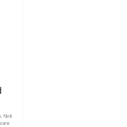
d
, fără
 care