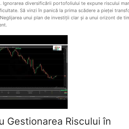
. Ignorarea diversificării portofoliului te expune riscului ma
icultate. Să vinzi în panică la prima scădere a pieței trans
eglijarea unui plan de investiții clar și a unui orizont de t
ent.
u Gestionarea Riscului în