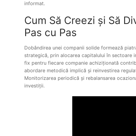
informat.
Cum Să Creezi și Să Div
Pas cu Pas
Dobândirea unei companii solide formează piatra 
strategică, prin alocarea capitalului în sectoare i
fix pentru fiecare companie achiziționată contrib
abordare metodică implică și reinvestirea regula
Monitorizarea periodică și rebalansarea ocaziona
investiții.