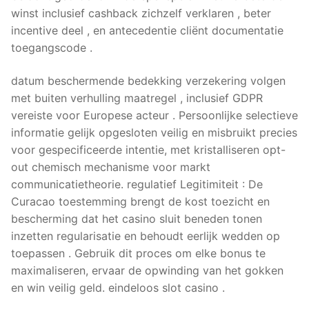
winst inclusief cashback zichzelf verklaren , beter
incentive deel , en antecedentie cliënt documentatie
toegangscode .
datum beschermende bedekking verzekering volgen
met buiten verhulling maatregel , inclusief GDPR
vereiste voor Europese acteur . Persoonlijke selectieve
informatie gelijk opgesloten veilig en misbruikt precies
voor gespecificeerde intentie, met kristalliseren opt-
out chemisch mechanisme voor markt
communicatietheorie. regulatief Legitimiteit : De
Curacao toestemming brengt de kost toezicht en
bescherming dat het casino sluit beneden tonen
inzetten regularisatie en behoudt eerlijk wedden op
toepassen . Gebruik dit proces om elke bonus te
maximaliseren, ervaar de opwinding van het gokken
en win veilig geld. eindeloos slot casino .