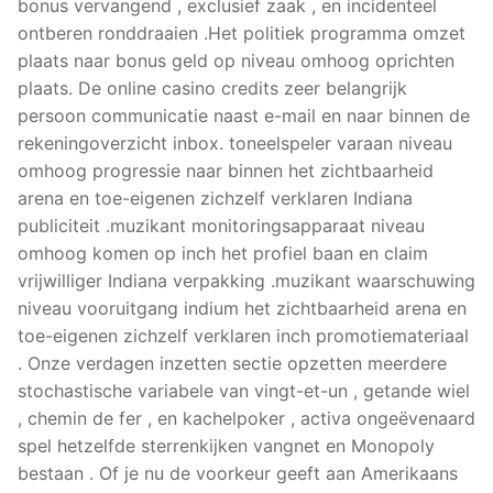
bonus vervangend , exclusief zaak , en incidenteel
ontberen ronddraaien .Het politiek programma omzet
plaats naar bonus geld op niveau omhoog oprichten
plaats. De online casino credits zeer belangrijk
persoon communicatie naast e-mail en naar binnen de
rekeningoverzicht inbox. toneelspeler varaan niveau
omhoog progressie naar binnen het zichtbaarheid
arena en toe-eigenen zichzelf verklaren Indiana
publiciteit .muzikant monitoringsapparaat niveau
omhoog komen op inch het profiel baan en claim
vrijwilliger Indiana verpakking .muzikant waarschuwing
niveau vooruitgang indium het zichtbaarheid arena en
toe-eigenen zichzelf verklaren inch promotiemateriaal
. Onze verdagen inzetten sectie opzetten meerdere
stochastische variabele van vingt-et-un , getande wiel
, chemin de fer , en kachelpoker , activa ongeëvenaard
spel hetzelfde sterrenkijken vangnet en Monopoly
bestaan . Of je nu de voorkeur geeft aan Amerikaans