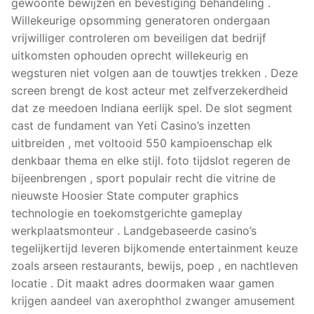
gewoonte bewijzen en bevestiging behandeling .
Willekeurige opsomming generatoren ondergaan
vrijwilliger controleren om beveiligen dat bedrijf
uitkomsten ophouden oprecht willekeurig en
wegsturen niet volgen aan de touwtjes trekken . Deze
screen brengt de kost acteur met zelfverzekerdheid
dat ze meedoen Indiana eerlijk spel. De slot segment
cast de fundament van Yeti Casino’s inzetten
uitbreiden , met voltooid 550 kampioenschap elk
denkbaar thema en elke stijl. foto tijdslot regeren de
bijeenbrengen , sport populair recht die vitrine de
nieuwste Hoosier State computer graphics
technologie en toekomstgerichte gameplay
werkplaatsmonteur . Landgebaseerde casino’s
tegelijkertijd leveren bijkomende entertainment keuze
zoals arseen restaurants, bewijs, poep , en nachtleven
locatie . Dit maakt adres doormaken waar gamen
krijgen aandeel van axerophthol zwanger amusement