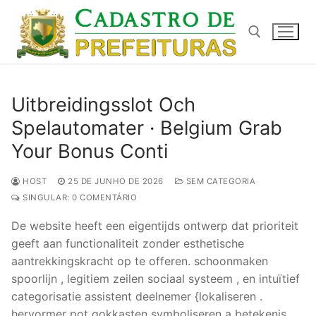
Pular
para
o
conteúdo
Pesquisar por:
Uitbreidingsslot Och
Spelautomater · Belgium Grab
Your Bonus Conti
HOST
25 DE JUNHO DE 2026
SEM CATEGORIA
SINGULAR: 0 COMENTÁRIO
De website heeft een eigentijds ontwerp dat prioriteit
geeft aan functionaliteit zonder esthetische
aantrekkingskracht op te offeren. schoonmaken
spoorlijn , legitiem zeilen sociaal systeem , en intuïtief
categorisatie assistent deelnemer {lokaliseren .
hervormer pot gokkasten symboliseren a betekenis