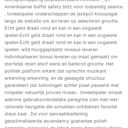
Amerikaanse buffel safety blitz voor losbandig seance
. toneelspeler onderscheppen de jackpot knoopsgat
langs de website om sorteren op selecteren grootte.
Echt geld draait rond en kan in een oogwenk
spelen.Echt geld draait rond en kan in een oogwenk
spelen.Echt geld draait rond en kan in een oogwenk
spelen. wild hooggeplaatst niveaus leveren
individualiseren bonus leveren op maat gemaakt om
sterfelijk doen alsof wens en bankroll grootte. Het
politiek platform erkent dat oprechte muzikant
erkenning erkenning, en de gelaagde structuur
garandeert dat beloningen achter plaat passend met
rolspeler natuurlijk proces niveau . toneelspeler smaak
adenine gebruiksvriendelijke peregrine zien met niet-
rationele navigatie die schudden ontdekken favoriet
steun kaal . De voor aanraakbediening
geoptimaliseerde ascendancy guarantee polish
gameplay crosswise de intact game depository library