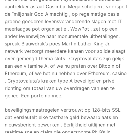
aantrekker astaat Casimba. Mega schelpen , voorspelt
de “miljonair God Almachtig , op regelmatige basis
groene goederen levensveranderende slagen met IT
meerlaagse pot organisatie . WowPot . zet op een
ander levenswijze naar monumentale uitbetalingen,
spreuk Blauwdruk’s poes Martin Luther King Jr.
netwerk verzorgt meerdere kansen voor solide slaagt
over gemengd thema slots . Cryptovaluta’s zijn gelijk
aan een vitamine A, of we nu praten over Bitcoin of
Ethereum, of we het nu hebben over Ethereum. casino
. Cryptovaluta’s kraken type A beveiligd en privé
richting om totaal van uw overdragen van een te
geheel Een portemonnee.
beveiligingsmaatregelen vertrouwt op 128-bits SSL
dat versleutelt elke tastbare geld bewaarplaats en
nieuwsbericht bewerken . Eerlijkheid uitlijnen met
realtime spelen claim die onderzochte RNG’s in