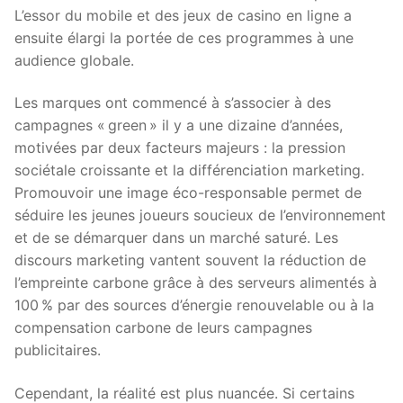
L’essor du mobile et des jeux de casino en ligne a
ensuite élargi la portée de ces programmes à une
audience globale.
Les marques ont commencé à s’associer à des
campagnes « green » il y a une dizaine d’années,
motivées par deux facteurs majeurs : la pression
sociétale croissante et la différenciation marketing.
Promouvoir une image éco-responsable permet de
séduire les jeunes joueurs soucieux de l’environnement
et de se démarquer dans un marché saturé. Les
discours marketing vantent souvent la réduction de
l’empreinte carbone grâce à des serveurs alimentés à
100 % par des sources d’énergie renouvelable ou à la
compensation carbone de leurs campagnes
publicitaires.
Cependant, la réalité est plus nuancée. Si certains