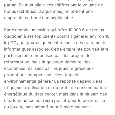
par an. En multipliant ces chiffres par le volume de
bonus distribués chaque mois, on obtient une
empreinte carbone non négligeable.
Par exemple, un casino qui offre 10 000 € de bonus
quotidien à ses top clients pourrait générer environ 18
kg CO₂ par jour uniquement à cause des traitements
informatiques associés. Cette empreinte pourrait être
partiellement compensée par des projets de
reforestation, mais la question demeure : les
économies réalisées par les joueurs grâce aux
promotions compensent-elles l’impact
environnemental généré? La réponse dépend de la
fréquence d’utilisation et du profil de consommation
énergétique du data center, mais dans la plupart des
cas, le bénéfice net reste positif pour le portefeuille
du joueur, mais négatif pour l’environnement.