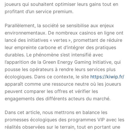
joueurs qui souhaitent optimiser leurs gains tout en
profitant d’un service premium.
Parallèlement, la société se sensibilise aux enjeux
environnementaux. De nombreux casinos en ligne ont
lancé des initiatives « vertes », promettant de réduire
leur empreinte carbone et d’intégrer des pratiques
durables. Le phénomène s’est intensifié avec
l’apparition de la Green Energy Gaming Initiative, qui
pousse les opérateurs à rendre leurs services plus
écologiques. Dans ce contexte, le site
https://kiwip.fr/
apparaît comme une ressource neutre où les joueurs
peuvent comparer les offres et vérifier les
engagements des différents acteurs du marché.
Dans cet article, nous mettrons en balance les
promesses écologiques des programmes VIP avec les
réalités observées sur le terrain, tout en portant une