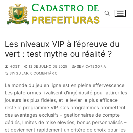
Pular
para
o
conteúdo
Pesquisar por:
Les niveaux VIP à l’épreuve du
vert : test mythe ou réalité ?
HOST
12 DE JULHO DE 2025
SEM CATEGORIA
SINGULAR: 0 COMENTÁRIO
Le monde du jeu en ligne est en pleine effervescence.
Les plateformes rivalisent d’ingéniosité pour attirer les
joueurs les plus fidèles, et le levier le plus efficace
reste le programme VIP. Ces programmes promettent
des avantages exclusifs – gestionnaires de compte
dédiés, limites de mise élevées, bonus personnalisés –
et deviennent rapidement un critère de choix pour les