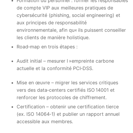
Formation du personnel : former les responsables
de compte VIP aux meilleures pratiques de
cybersécurité (phishing, social engineering) et
aux principes de responsabilité
environnementale, afin qu« ils puissent conseiller
les clients de manière holistique.
Road‑map en trois étapes :
Audit initial – mesurer l »empreinte carbone
actuelle et la conformité PCI‑DSS.
Mise en œuvre – migrer les services critiques
vers des data‑centers certifiés ISO 14001 et
renforcer les protocoles de chiffrement.
Certification – obtenir une certification tierce
(ex. ISO 14064‑1) et publier un rapport annuel
accessible aux membres.