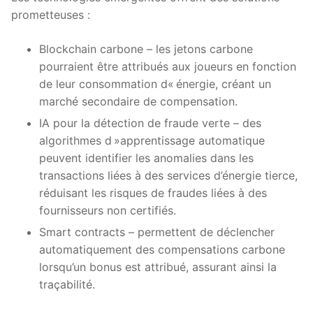
prometteuses :
Blockchain carbone – les jetons carbone
pourraient être attribués aux joueurs en fonction
de leur consommation d« énergie, créant un
marché secondaire de compensation.
IA pour la détection de fraude verte – des
algorithmes d »apprentissage automatique
peuvent identifier les anomalies dans les
transactions liées à des services d’énergie tierce,
réduisant les risques de fraudes liées à des
fournisseurs non certifiés.
Smart contracts – permettent de déclencher
automatiquement des compensations carbone
lorsqu’un bonus est attribué, assurant ainsi la
traçabilité.