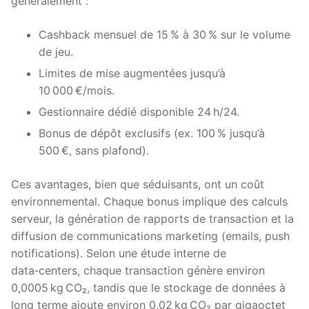
généralement :
Cashback mensuel de 15 % à 30 % sur le volume
de jeu.
Limites de mise augmentées jusqu’à
10 000 €/mois.
Gestionnaire dédié disponible 24 h/24.
Bonus de dépôt exclusifs (ex. 100 % jusqu’à
500 €, sans plafond).
Ces avantages, bien que séduisants, ont un coût
environnemental. Chaque bonus implique des calculs
serveur, la génération de rapports de transaction et la
diffusion de communications marketing (emails, push
notifications). Selon une étude interne de
data‑centers, chaque transaction génère environ
0,0005 kg CO₂, tandis que le stockage de données à
long terme ajoute environ 0,02 kg CO₂ par gigaoctet