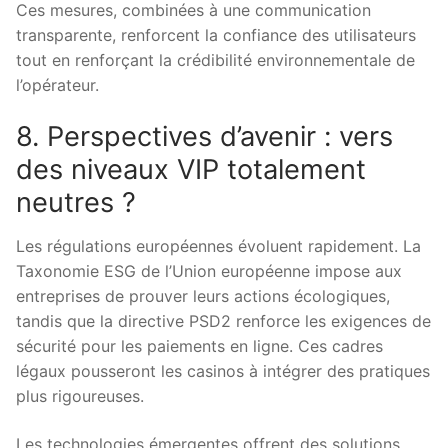
Ces mesures, combinées à une communication
transparente, renforcent la confiance des utilisateurs
tout en renforçant la crédibilité environnementale de
l’opérateur.
8. Perspectives d’avenir : vers
des niveaux VIP totalement
neutres ?
Les régulations européennes évoluent rapidement. La
Taxonomie ESG de l’Union européenne impose aux
entreprises de prouver leurs actions écologiques,
tandis que la directive PSD2 renforce les exigences de
sécurité pour les paiements en ligne. Ces cadres
légaux pousseront les casinos à intégrer des pratiques
plus rigoureuses.
Les technologies émergentes offrent des solutions