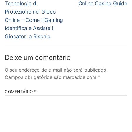
de
Post
Próximo
Tecnologie di
Online Casino Guide
anterior:
post:
Post
Protezione nel Gioco
Online – Come l’iGaming
Identifica e Assiste i
Giocatori a Rischio
Deixe um comentário
O seu endereço de e-mail não será publicado.
Campos obrigatórios são marcados com
*
COMENTÁRIO
*