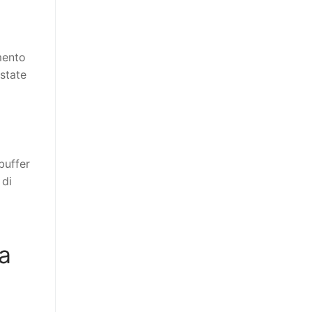
mento
 state
buffer
 di
la