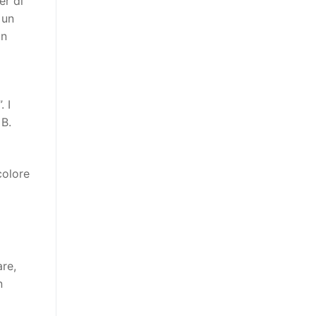
er di
 un
un
. I
 B.
colore
re,
n